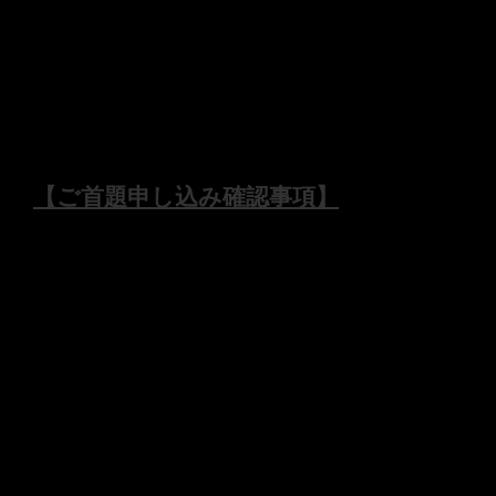
この度はご首題のお申し込みをご検討いただき有
難うございます。
現在お寺への参拝が事実上困難であることもあ
り、《ご首題授与の郵送対応》を致します。
【ご首題申し込み確認事項】
を必ずご一読
ください。