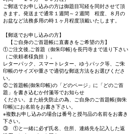
ご郵送でお申し込みの方は御題目写経を同封させて頂
きます。発送まで通常１週間～２週間 程度、８月の
お盆など法務多用の時１ヶ月程度頂戴いたします。
【郵送でお申し込みの方】
【ご自身のご首題帳に直書きをご希望の方】
①ご注文後,ご首題（御朱印帳)を長円寺まで送り下さい
（ご依頼者様負担 ）。
レターパック、スマートレター、ゆうパック等、ご朱
印帳のサイズや重さで適切な郵送方法をお選びくださ
い。
②ご首題帳(御朱印帳)の「どのページ」に「どのご首
題」を書き込むか付箋等でお知らせ
ください。また紛失防止の為、ご自身のご首題帳(御朱
印帳)にお名前をお書き下さい。
※複数お申し込みの場合は番号と授与品の名前をお書き
下さい。
③ ①と一緒に必ず氏名、住所、連絡先を記入した返