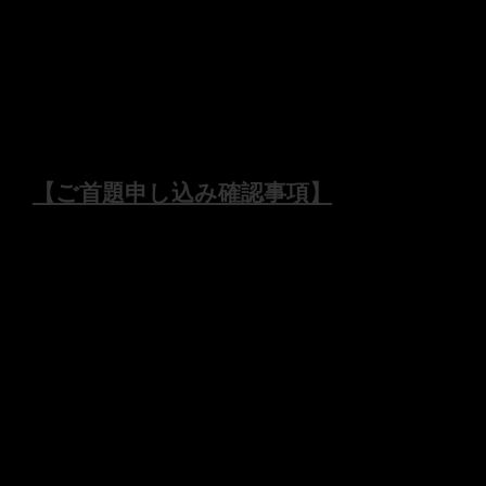
この度はご首題のお申し込みをご検討いただき有
難うございます。
現在お寺への参拝が事実上困難であることもあ
り、《ご首題授与の郵送対応》を致します。
【ご首題申し込み確認事項】
を必ずご一読
ください。