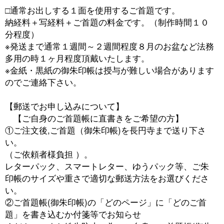
□通常お出しする１面を使用するご首題です。
納経料＋写経料＋ご首題の料金です。（制作時間１０
分程度）
※発送まで通常１週間～２週間程度８月のお盆など法務
多用の時１ヶ月程度頂戴いたします。
※金紙・黒紙の御朱印帳は授与が難しい場合があります
のでご連絡下さい。
【郵送でお申し込みについて】
【ご自身のご首題帳に直書きをご希望の方】
①ご注文後,ご首題（御朱印帳)を長円寺まで送り下さ
い。
（ご依頼者様負担 ）。
レターパック、スマートレター、ゆうパック等、ご朱
印帳のサイズや重さで適切な郵送方法をお選びくださ
い。
②ご首題帳(御朱印帳)の「どのページ」に「どのご首
題」を書き込むか付箋等でお知らせ