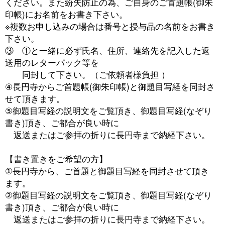
ください。また紛失防止の為、ご自身のご首題帳(御朱
印帳)にお名前をお書き下さい。
※複数お申し込みの場合は番号と授与品の名前をお書き
下さい。
③ ①と一緒に必ず氏名、住所、連絡先を記入した返
送用のレターパック等を
同封して下さい。（ご依頼者様負担 ）
④長円寺からご首題帳(御朱印帳)と御題目写経を同封さ
せて頂きます。
⑤御題目写経の説明文をご覧頂き、御題目写経(なぞり
書き)頂き、ご都合が良い時に
返送またはご参拝の折りに長円寺まで納経下さい。
【書き置きをご希望の方】
①長円寺から、ご首題と御題目写経を同封させて頂き
ます。
②御題目写経の説明文をご覧頂き、御題目写経(なぞり
書き)頂き、ご都合が良い時に
返送またはご参拝の折りに長円寺まで納経下さい。