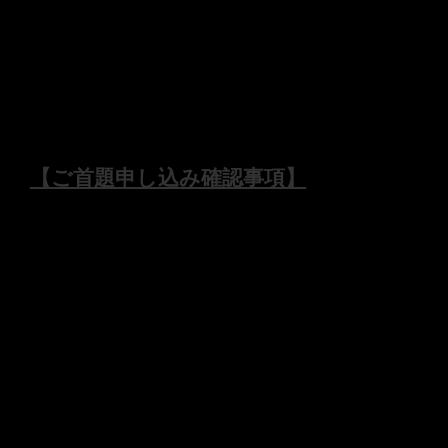
この度はご首題のお申し込みをご検討いただき有
難うございます。
現在お寺への参拝が事実上困難であることもあ
り、《ご首題授与の郵送対応》を致します。
【ご首題申し込み確認事項】
を必ずご一読
ください。