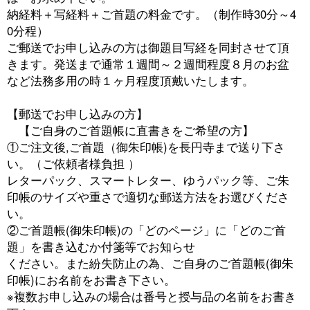
納経料＋写経料＋ご首題の料金です。（制作時30分～4
0分程）
ご郵送でお申し込みの方は御題目写経を同封させて頂
きます。発送まで通常１週間～２週間程度８月のお盆
など法務多用の時１ヶ月程度頂戴いたします。
【郵送でお申し込みの方】
【ご自身のご首題帳に直書きをご希望の方】
①ご注文後,ご首題（御朱印帳)を長円寺まで送り下さ
い。（ご依頼者様負担 ）
レターパック、スマートレター、ゆうパック等、ご朱
印帳のサイズや重さで適切な郵送方法をお選びくださ
い。
②ご首題帳(御朱印帳)の「どのページ」に「どのご首
題」を書き込むか付箋等でお知らせ
ください。また紛失防止の為、ご自身のご首題帳(御朱
印帳)にお名前をお書き下さい。
※複数お申し込みの場合は番号と授与品の名前をお書き